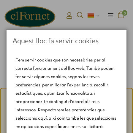
0
Aquest lloc fa servir cookies
Pàgina d'inici
TENDA EL FORNET
MENÚS
Fem servir cookies que són necessàries per al
correcte funcionament del lloc web. També podem
fer servir algunes cookies, segons les teves
preferències, per millorar l'experiència, recollir
estadístiques, optimitzar funcionalitats i
Avís d'estiu:
Del 1 al 31 d'agost, amb motiu del període de
proporcionar-te contingut d'acord als teus
vacances, es restringeixen lleugerament els horaris i els
interessos. Respectarem les preferències que
caps de setmana segons disponibilitat.
seleccionis aquí, així com també les que seleccionis
Per a qualsevol consulta, escriu-nos a
en aplicacions específiques on es sol·licitarà
catering@rosendomila.com
.