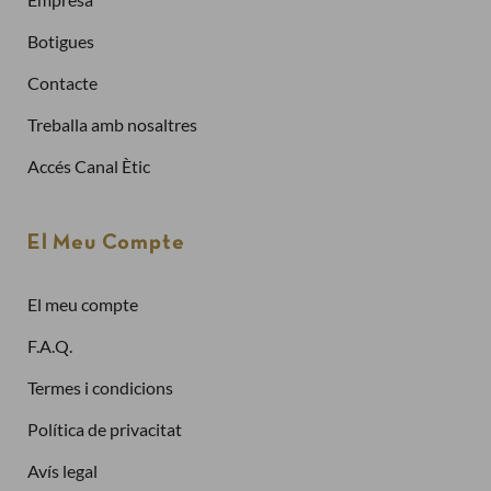
Crea un compte
Botigues
Contacte
Ja tinc compte
Treballa amb nosaltres
Adreça electrònica
Accés Canal Ètic
Contrasenya
El Meu Compte
El meu compte
Has oblidat la contrasenya?
F.A.Q.
Entra
Termes i condicions
Política de privacitat
Avís legal