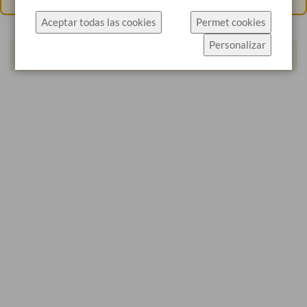
específicament l'ús de cookies.
Aceptar todas las cookies
Permet cookies
Fes clic a Permet cookies per acceptar les cookies i
Personalizar
anar directament al lloc web o fes clic a
We can't find products matching the selection.
Configuració de cookies per veure els detalls dels
tipus de cookies i triar quins acceptar.
Més informació
Configuració de cookies