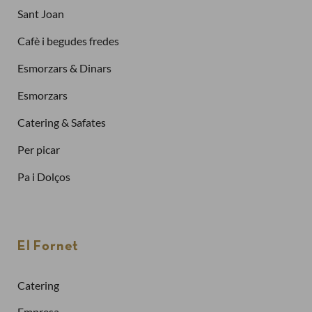
Sant Joan
Cafè i begudes fredes
Esmorzars & Dinars
Esmorzars
Catering & Safates
Per picar
Pa i Dolços
Finalitzar la compra com a
client nou
El Fornet
Per fer una comanda cal crear un compte
Sol·licitar la factura de les teves comandes
Catering
Comprar més ràpidament
Empresa