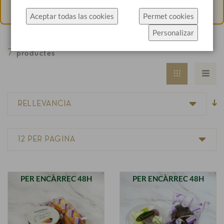
específicament l'ús de cookies.
catering@rosendomila.com
.
Aceptar todas las cookies
Permet cookies
Fes clic a Permet cookies per acceptar les cookies i
Personalizar
anar directament al lloc web o fes clic a
Configuració de cookies per veure els detalls dels
7
productes
tipus de cookies i triar quins acceptar.
Més informació
Configuració de cookies
PER ENCÀRREC 48H
PER ENCÀRREC 48H