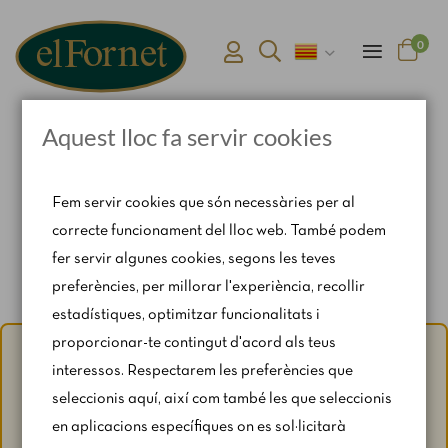
0
Aquest lloc fa servir cookies
Pàgina d'inici
Catering & Safates
Packs Individuals
Fem servir cookies que són necessàries per al
correcte funcionament del lloc web. També podem
fer servir algunes cookies, segons les teves
preferències, per millorar l'experiència, recollir
estadístiques, optimitzar funcionalitats i
proporcionar-te contingut d'acord als teus
Avís d'estiu:
Del 1 al 31 d'agost, amb motiu del període de
interessos. Respectarem les preferències que
vacances, es restringeixen lleugerament els horaris i els
seleccionis aquí, així com també les que seleccionis
caps de setmana segons disponibilitat.
en aplicacions específiques on es sol·licitarà
Per a qualsevol consulta, escriu-nos a