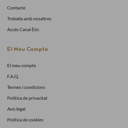
Contacte
Ja tinc compte
Treballa amb nosaltres
Adreça electrònica
Accés Canal Ètic
Contrasenya
El Meu Compte
El meu compte
Has oblidat la contrasenya?
F.A.Q.
Entra
Termes i condicions
Política de privacitat
Avís legal
Política de cookies