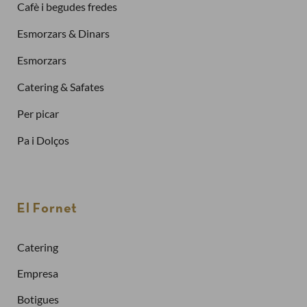
Cafè i begudes fredes
Esmorzars & Dinars
Esmorzars
Catering & Safates
Per picar
Pa i Dolços
Finalitzar la compra com a
client nou
El Fornet
Per fer una comanda cal crear un compte
Sol·licitar la factura de les teves comandes
Catering
Comprar més ràpidament
Empresa
Crea un compte
Botigues