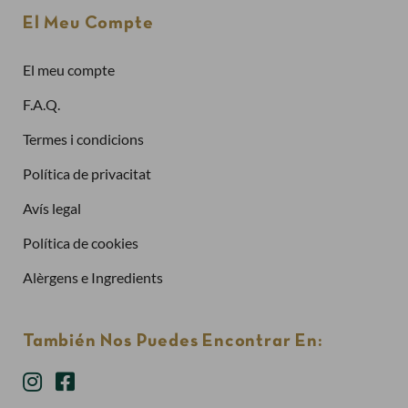
Adreça electrònica
El Meu Compte
El meu compte
Contrasenya
F.A.Q.
Termes i condicions
Política de privacitat
Has oblidat la contrasenya?
Avís legal
Entra
Política de cookies
Alèrgens e Ingredients
También Nos Puedes Encontrar En: