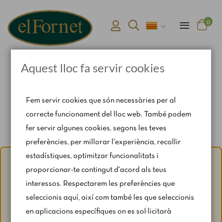
0
Aquest lloc fa servir cookies
Pàgina d'inici
Connexió i registre d'usuari
Fem servir cookies que són necessàries per al
correcte funcionament del lloc web. També podem
fer servir algunes cookies, segons les teves
preferències, per millorar l'experiència, recollir
estadístiques, optimitzar funcionalitats i
Avís d'estiu:
Del 1 al 31 d'agost, amb motiu del període de
proporcionar-te contingut d'acord als teus
vacances, es restringeixen lleugerament els horaris i els
interessos. Respectarem les preferències que
caps de setmana segons disponibilitat.
seleccionis aquí, així com també les que seleccionis
Per a qualsevol consulta, escriu-nos a
en aplicacions específiques on es sol·licitarà
catering@rosendomila.com
.