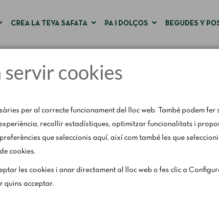
CREA LA TEVA SAFATA
PA I DOLÇOS
BEGUDES Y PO
a servir cookies
Pàgina d'inici
Connexió i registre d'usuari
sàries per al correcte funcionament del lloc web. També podem fer s
'experiència, recollir estadístiques, optimitzar funcionalitats i prop
preferències que seleccionis aquí, així com també les que seleccioni
 de cookies.
31 d'agost, amb motiu del període de vacances, es restringeixen lleu
ptar les cookies i anar directament al lloc web o fes clic a Configu
els caps de setmana segons disponibilitat.
ar quins acceptar.
Per a qualsevol consulta, escriu-nos a
catering@rosendomila.com
.