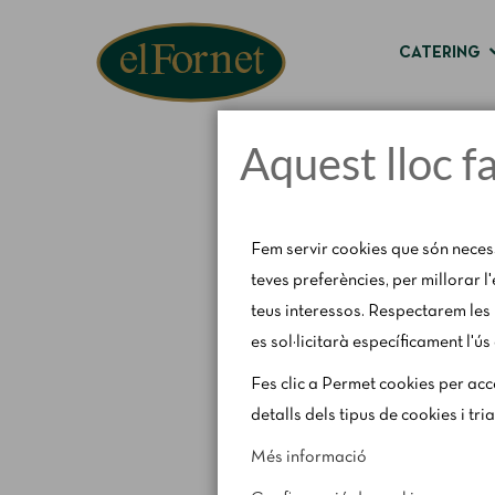
CATERING
Aquest lloc f
Fem servir cookies que són neces
teves preferències, per millorar l
teus interessos. Respectarem les 
es sol·licitarà específicament l'ús
Avís d'estiu:
Del 1 al 
Fes clic a Permet cookies per acce
detalls dels tipus de cookies i tri
Més informació