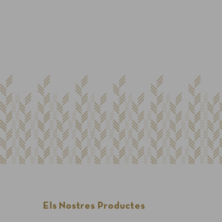
Ja tinc compte
Adreça electrònica
Contrasenya
Els Nostres Productes