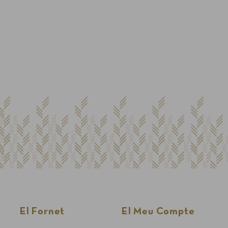
Finalitzar la compra com a
client nou
Per fer una comanda cal crear un compte
Sol·licitar la factura de les teves comandes
Comprar més ràpidament
Crea un compte
El Fornet
El Meu Compte