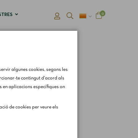
0
STRES
ervir algunes cookies, segons les
orcionar-te contingut d'acord als
s en aplicacions específiques on
gerament els horaris i
ració de cookies per veure els