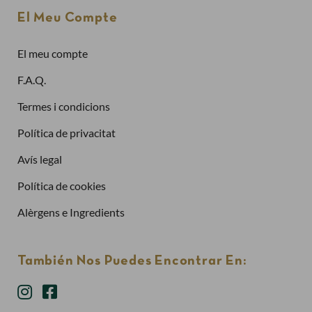
Adreça electrònica
El Meu Compte
El meu compte
Contrasenya
F.A.Q.
Termes i condicions
Política de privacitat
Has oblidat la contrasenya?
Avís legal
Entra
Política de cookies
Alèrgens e Ingredients
También Nos Puedes Encontrar En: