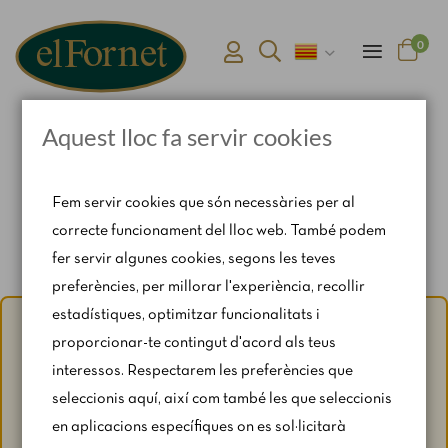
0
Aquest lloc fa servir cookies
Pàgina d'inici
Connexió i registre d'usuari
Fem servir cookies que són necessàries per al
correcte funcionament del lloc web. També podem
fer servir algunes cookies, segons les teves
preferències, per millorar l'experiència, recollir
estadístiques, optimitzar funcionalitats i
Avís d'estiu:
Del 1 al 31 d'agost, amb motiu del període de
proporcionar-te contingut d'acord als teus
vacances, es restringeixen lleugerament els horaris i els
interessos. Respectarem les preferències que
caps de setmana segons disponibilitat.
seleccionis aquí, així com també les que seleccionis
Per a qualsevol consulta, escriu-nos a
en aplicacions específiques on es sol·licitarà
catering@rosendomila.com
.