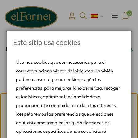
0
Este sitio usa cookies
Inicio
Termo de Café y leche para 10 personas
Usamos cookies que son necesarias para el
correcto funcionamiento del sitio web. También
podemos usar algunas cookies, según tus
preferencias, para mejorar la experiencia, recoger
estadísticas, optimizar funcionalidades y
Aviso de verano:
Del 1 al 31 de agosto, con motivo del
proporcionarte contenido acorde a tus intereses.
periodo vacacional, se restringen ligeramente los horarios
Respetaremos las preferencias que selecciones
y los fines de semana según disponibilidad.
aquí, así como también las que selecciones en
Para cualquier consulta, escríbenos a
aplicaciones específicas donde se solicitará
catering@rosendomila.com
.