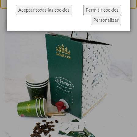
específicamente el uso de cookies.
Aceptar todas las cookies
Permitir cookies
Haz click en Permitir cookies para aceptar las
Personalizar
cookies e ir directamente al sitio web o haz click en
Configuración de cookies para ver los detalles de
los tipos de cookies y elegir cuáles aceptar.
Más información
Configuración de cookies