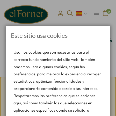
0
Este sitio usa cookies
Inicio
BEBIDAS Y POSTRES
BEBIDAS FRÍAS
Usamos cookies que son necesarias para el
correcto funcionamiento del sitio web. También
podemos usar algunas cookies, según tus
preferencias, para mejorar la experiencia, recoger
estadísticas, optimizar funcionalidades y
Aviso de verano:
Del 1 al 31 de agosto, con motivo del
proporcionarte contenido acorde a tus intereses.
periodo vacacional, se restringen ligeramente los horarios
Respetaremos las preferencias que selecciones
y los fines de semana según disponibilidad.
aquí, así como también las que selecciones en
Para cualquier consulta, escríbenos a
aplicaciones específicas donde se solicitará
catering@rosendomila.com
.