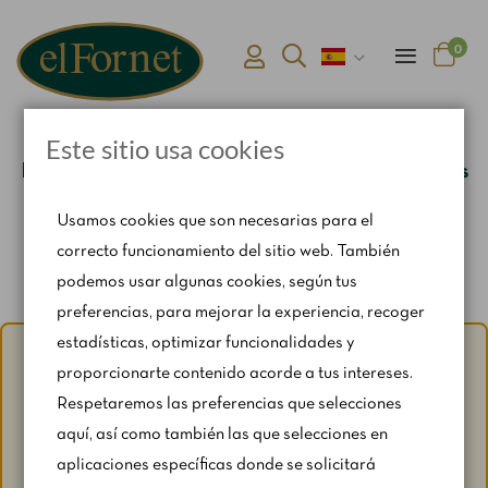
0
Este sitio usa cookies
Inicio
Catering y Bandejas
Bandejas dulces
Usamos cookies que son necesarias para el
correcto funcionamiento del sitio web. También
podemos usar algunas cookies, según tus
preferencias, para mejorar la experiencia, recoger
estadísticas, optimizar funcionalidades y
Aviso de verano:
Del 1 al 31 de agosto, con motivo del
proporcionarte contenido acorde a tus intereses.
periodo vacacional, se restringen ligeramente los horarios
Respetaremos las preferencias que selecciones
y los fines de semana según disponibilidad.
aquí, así como también las que selecciones en
Para cualquier consulta, escríbenos a
aplicaciones específicas donde se solicitará
catering@rosendomila.com
.