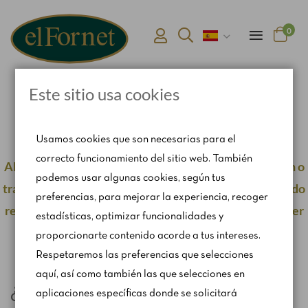
0
Este sitio usa cookies
Inicio
Política de cookies
Usamos cookies que son necesarias para el
correcto funcionamiento del sitio web. También
Algunos de nuestros productos requieren elaboración o
podemos usar algunas cookies, según tus
tratamiento especial por lo que es posible que su pedido
preferencias, para mejorar la experiencia, recoger
requiera, mínimo, 48 horas de antelación para poder ser
estadísticas, optimizar funcionalidades y
entregado.
proporcionarte contenido acorde a tus intereses.
Respetaremos las preferencias que selecciones
aquí, así como también las que selecciones en
¿QUÉ SON LAS COOKIES?
aplicaciones específicas donde se solicitará