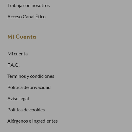
Trabaja con nosotros
Ya tengo cuenta
Acceso Canal Ético
Dirección de email
Mi Cuenta
Contraseña
Mi cuenta
F.A.Q.
Términos y condiciones
¿Has olvidado la contraseña?
Entrar
Política de privacidad
Aviso legal
Política de cookies
Alérgenos e Ingredientes