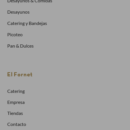
Desayunos & Comidas
Desayunos
Catering y Bandejas
Picoteo
Pan & Dulces
Créate una cuenta
El Fornet
Para realizar un pedido es necesario crear una
cuenta
Catering
Solicitar la factura de tus pedidos
Empresa
Comprar más rápidamente
Tiendas
Crea una cuenta
Contacto