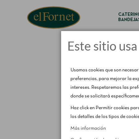
CATERIN
BANDEJA
Este sitio us
Usamos cookies que son necesari
preferencias, para mejorar la ex
intereses. Respetaremos las pref
donde se solicitará específicamen
Aviso de verano:
D
Haz click en Permitir cookies par
los detalles de los tipos de cooki
Más información