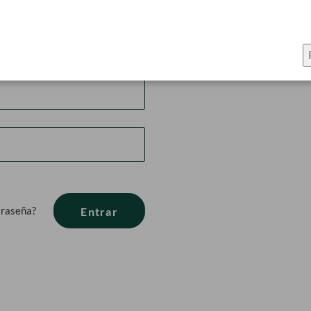
Créate una cuent
Registrarse tiene muchos benef
tener varias direcciones de env
traseña?
Entrar