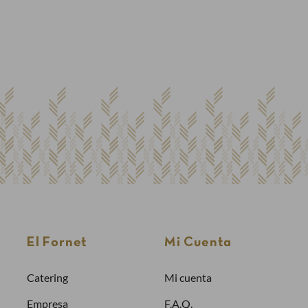
réate una cuenta
a realizar un pedido es necesario crear una
nta
icitar la factura de tus pedidos
prar más rápidamente
Crea una cuenta
El Fornet
Mi Cuenta
Catering
Mi cuenta
Empresa
F.A.Q.