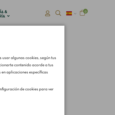
0
ÍA &
RÍA
 usar algunas cookies, según tus
cionarte contenido acorde a tus
 en aplicaciones específicas
gen ligeramente los
onfiguración de cookies para ver