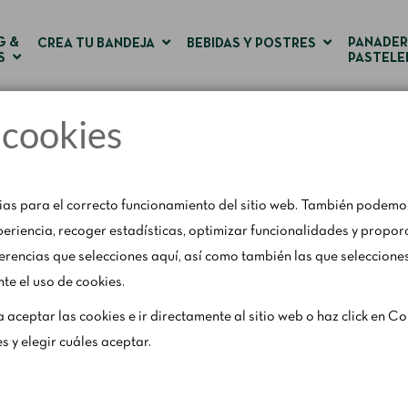
G &
PANADER
CREA TU BANDEJA
BEBIDAS Y POSTRES
S
PASTELE
a cookies
Inicio
Conexión y nuevo registro
as para el correcto funcionamiento del sitio web. También podemos
periencia, recoger estadísticas, optimizar funcionalidades y propor
erencias que selecciones aquí, así como también las que selecciones
te el uso de cookies.
el 1 al 31 de agosto, con motivo del periodo vacacional, se restrin
a aceptar las cookies e ir directamente al sitio web o haz click en C
horarios y los fines de semana según disponibilidad.
es y elegir cuáles aceptar.
Para cualquier consulta, escríbenos a
catering@rosendomila.com
.