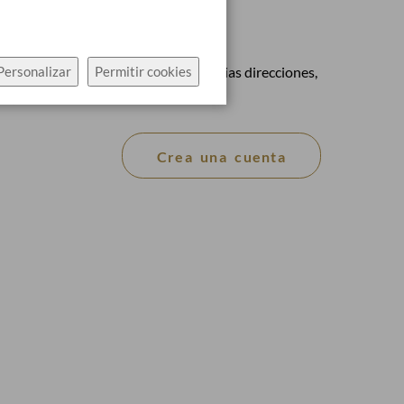
a
icios: comprar más rápido, tener varias direcciones,
Personalizar
Permitir cookies
ío, …
Crea una cuenta