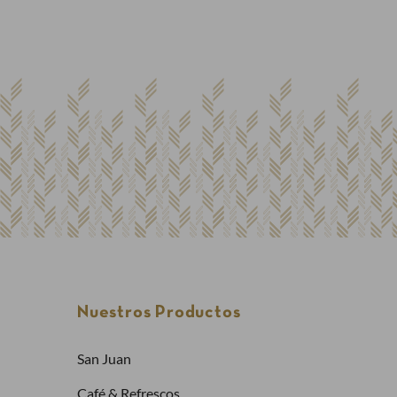
Ya tengo cuenta
C
Par
Dirección de email
cue
Sol
Com
Contraseña
Nuestros Productos
¿Has olvidado la contraseña?
Entrar
San Juan
Café & Refrescos