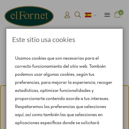
0
Este sitio usa cookies
Inicio
Conexión y nuevo registro
Usamos cookies que son necesarias para el
correcto funcionamiento del sitio web. También
podemos usar algunas cookies, según tus
preferencias, para mejorar la experiencia, recoger
estadísticas, optimizar funcionalidades y
Aviso de verano:
Del 1 al 31 de agosto, con motivo del
proporcionarte contenido acorde a tus intereses.
periodo vacacional, se restringen ligeramente los horarios
Respetaremos las preferencias que selecciones
y los fines de semana según disponibilidad.
aquí, así como también las que selecciones en
Para cualquier consulta, escríbenos a
aplicaciones específicas donde se solicitará
catering@rosendomila.com
.