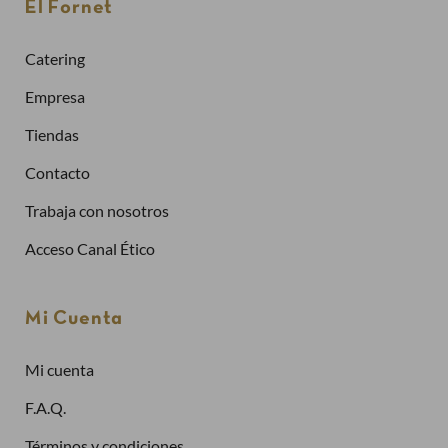
El Fornet
Solicitar la factura de tus pedidos
Catering
Comprar más rápidamente
Empresa
Tiendas
Crea una cuenta
Contacto
Trabaja con nosotros
Ya tengo cuenta
Acceso Canal Ético
Dirección de email
Mi Cuenta
Mi cuenta
Contraseña
F.A.Q.
Términos y condiciones