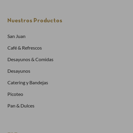
Nuestros Productos
San Juan
Café & Refrescos
Desayunos & Comidas
Desayunos
Catering y Bandejas
Picoteo
Pan & Dulces
Créate una cuenta
Para realizar un pedido es necesario crear una
cuenta