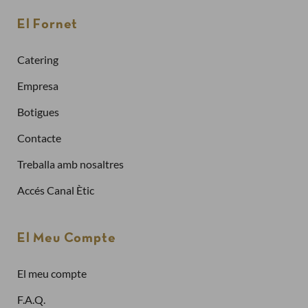
Per fer una comanda cal crear un compte
El Fornet
Sol·licitar la factura de les teves comandes
Catering
Comprar més ràpidament
Empresa
Botigues
Crea un compte
Contacte
Treballa amb nosaltres
Ja tinc compte
Accés Canal Ètic
Adreça electrònica
El Meu Compte
El meu compte
Contrasenya
F.A.Q.