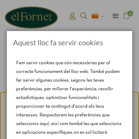
0
Aquest lloc fa servir cookies
Pàgina d'inici
Connexió i registre d'usuari
Fem servir cookies que són necessàries per al
correcte funcionament del lloc web. També podem
fer servir algunes cookies, segons les teves
preferències, per millorar l'experiència, recollir
estadístiques, optimitzar funcionalitats i
Avís d'estiu:
Del 1 al 31 d'agost, amb motiu del període de
proporcionar-te contingut d'acord als teus
vacances, es restringeixen lleugerament els horaris i els
interessos. Respectarem les preferències que
caps de setmana segons disponibilitat.
seleccionis aquí, així com també les que seleccionis
Per a qualsevol consulta, escriu-nos a
en aplicacions específiques on es sol·licitarà
catering@rosendomila.com
.