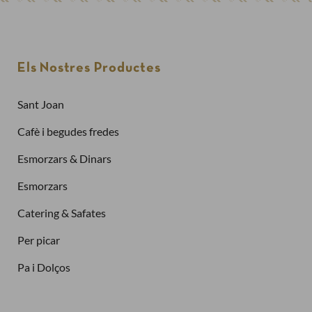
Els Nostres Productes
Sant Joan
Cafè i begudes fredes
Esmorzars & Dinars
Esmorzars
Catering & Safates
Per picar
Pa i Dolços
Finalitzar la compra com a
client nou