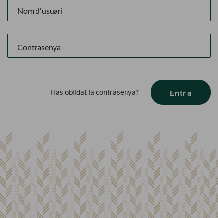
Has oblidat la contrasenya?
Entra