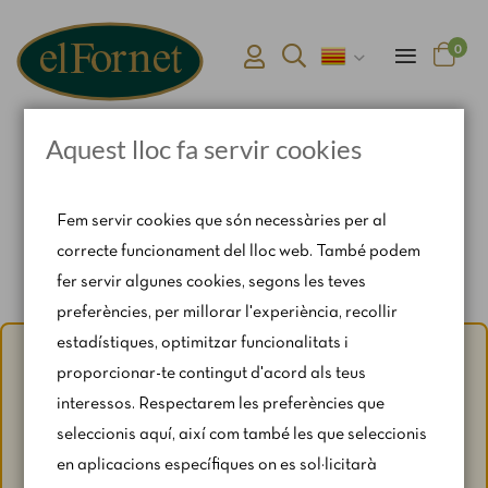
0
Aquest lloc fa servir cookies
Pàgina d'inici
Connexió i registre d'usuari
Fem servir cookies que són necessàries per al
correcte funcionament del lloc web. També podem
fer servir algunes cookies, segons les teves
preferències, per millorar l'experiència, recollir
estadístiques, optimitzar funcionalitats i
Avís d'estiu:
Del 1 al 31 d'agost, amb motiu del període de
proporcionar-te contingut d'acord als teus
vacances, es restringeixen lleugerament els horaris i els
interessos. Respectarem les preferències que
caps de setmana segons disponibilitat.
seleccionis aquí, així com també les que seleccionis
Per a qualsevol consulta, escriu-nos a
en aplicacions específiques on es sol·licitarà
catering@rosendomila.com
.