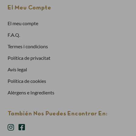
Adreça electrònica
El Meu Compte
El meu compte
Contrasenya
F.A.Q.
Termes i condicions
Política de privacitat
Has oblidat la contrasenya?
Avís legal
Entra
Política de cookies
Alèrgens e Ingredients
También Nos Puedes Encontrar En: