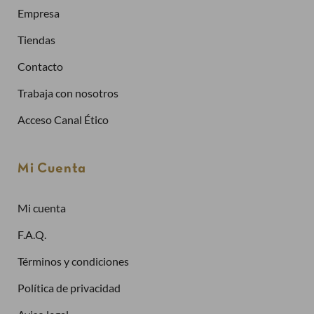
Empresa
Crea una cuenta
Tiendas
Contacto
Ya tengo cuenta
Trabaja con nosotros
Dirección de email
Acceso Canal Ético
Contraseña
Mi Cuenta
Mi cuenta
¿Has olvidado la contraseña?
F.A.Q.
Entrar
Términos y condiciones
Política de privacidad