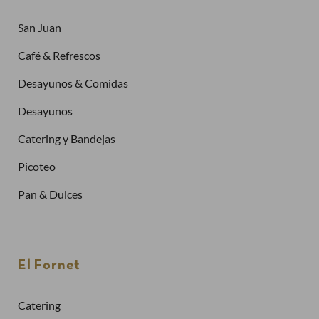
San Juan
Café & Refrescos
Desayunos & Comidas
Desayunos
Catering y Bandejas
Picoteo
Pan & Dulces
Créate una cuenta
Para realizar un pedido es necesario crear una
El Fornet
cuenta
Solicitar la factura de tus pedidos
Catering
Comprar más rápidamente