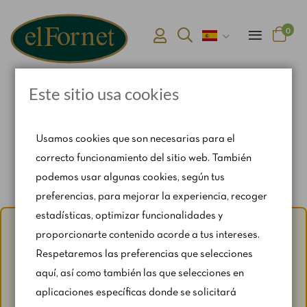
0
Este sitio usa cookies
Inicio
Pack desayuno salado 10 personas
Usamos cookies que son necesarias para el
correcto funcionamiento del sitio web. También
podemos usar algunas cookies, según tus
preferencias, para mejorar la experiencia, recoger
estadísticas, optimizar funcionalidades y
Aviso de verano:
Del 1 al 31 de agosto, con motivo del
proporcionarte contenido acorde a tus intereses.
periodo vacacional, se restringen ligeramente los horarios
Respetaremos las preferencias que selecciones
y los fines de semana según disponibilidad.
aquí, así como también las que selecciones en
Para cualquier consulta, escríbenos a
aplicaciones específicas donde se solicitará
catering@rosendomila.com
.