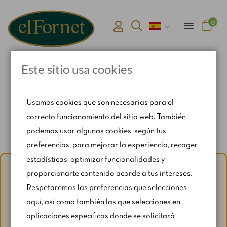
0
Este sitio usa cookies
Inicio
Mini Chapatera de Longaniza
Usamos cookies que son necesarias para el
correcto funcionamiento del sitio web. También
podemos usar algunas cookies, según tus
preferencias, para mejorar la experiencia, recoger
estadísticas, optimizar funcionalidades y
Aviso de verano:
Del 1 al 31 de agosto, con motivo del
proporcionarte contenido acorde a tus intereses.
periodo vacacional, se restringen ligeramente los horarios
Respetaremos las preferencias que selecciones
y los fines de semana según disponibilidad.
aquí, así como también las que selecciones en
Para cualquier consulta, escríbenos a
aplicaciones específicas donde se solicitará
catering@rosendomila.com
.