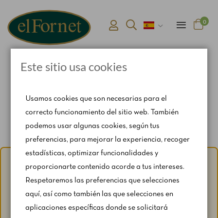
0
Este sitio usa cookies
Inicio
Desayuno Te lo mereces
Usamos cookies que son necesarias para el
correcto funcionamiento del sitio web. También
podemos usar algunas cookies, según tus
preferencias, para mejorar la experiencia, recoger
estadísticas, optimizar funcionalidades y
Aviso de verano:
Del 1 al 31 de agosto, con motivo del
proporcionarte contenido acorde a tus intereses.
periodo vacacional, se restringen ligeramente los horarios
Respetaremos las preferencias que selecciones
y los fines de semana según disponibilidad.
aquí, así como también las que selecciones en
Para cualquier consulta, escríbenos a
aplicaciones específicas donde se solicitará
catering@rosendomila.com
.