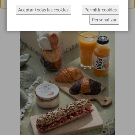
específicamente el uso de cookies.
Aceptar todas las cookies
Permitir cookies
Haz click en Permitir cookies para aceptar las
Personalizar
cookies e ir directamente al sitio web o haz click en
Configuración de cookies para ver los detalles de
los tipos de cookies y elegir cuáles aceptar.
Más información
Configuración de cookies