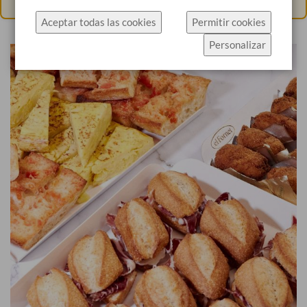
específicamente el uso de cookies.
Aceptar todas las cookies
Permitir cookies
Haz click en Permitir cookies para aceptar las
Personalizar
cookies e ir directamente al sitio web o haz click en
Configuración de cookies para ver los detalles de
los tipos de cookies y elegir cuáles aceptar.
Más información
Configuración de cookies