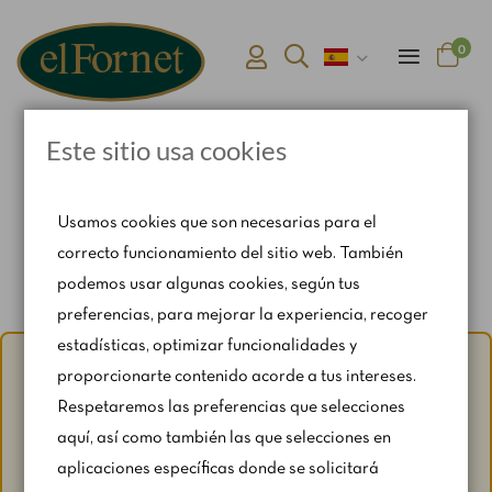
0
Este sitio usa cookies
Inicio
Combo Fiesta Familiar (6 personas)
Usamos cookies que son necesarias para el
correcto funcionamiento del sitio web. También
podemos usar algunas cookies, según tus
preferencias, para mejorar la experiencia, recoger
estadísticas, optimizar funcionalidades y
Aviso de verano:
Del 1 al 31 de agosto, con motivo del
proporcionarte contenido acorde a tus intereses.
periodo vacacional, se restringen ligeramente los horarios
Respetaremos las preferencias que selecciones
y los fines de semana según disponibilidad.
aquí, así como también las que selecciones en
Para cualquier consulta, escríbenos a
aplicaciones específicas donde se solicitará
catering@rosendomila.com
.