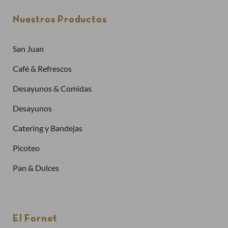
Nuestros Productos
San Juan
Café & Refrescos
Desayunos & Comidas
Desayunos
Catering y Bandejas
Picoteo
Pan & Dulces
Créate una cuenta
Para realizar un pedido es necesario crear una
El Fornet
cuenta