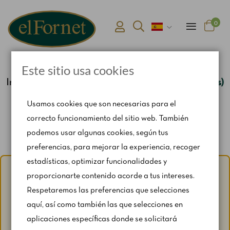
0
Este sitio usa cookies
Inicio
Bandeja de mini delicias variadas (12 Uds)
Usamos cookies que son necesarias para el
correcto funcionamiento del sitio web. También
podemos usar algunas cookies, según tus
preferencias, para mejorar la experiencia, recoger
estadísticas, optimizar funcionalidades y
Aviso de verano:
Del 1 al 31 de agosto, con motivo del
proporcionarte contenido acorde a tus intereses.
periodo vacacional, se restringen ligeramente los horarios
Respetaremos las preferencias que selecciones
y los fines de semana según disponibilidad.
aquí, así como también las que selecciones en
Para cualquier consulta, escríbenos a
aplicaciones específicas donde se solicitará
catering@rosendomila.com
.