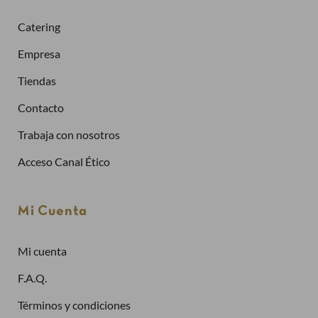
Solicitar la factura de tus pedidos
Catering
Comprar más rápidamente
Empresa
Crea una cuenta
Tiendas
Contacto
Ya tengo cuenta
Trabaja con nosotros
Dirección de email
Acceso Canal Ético
Contraseña
Mi Cuenta
Mi cuenta
¿Has olvidado la contraseña?
F.A.Q.
Entrar
Términos y condiciones