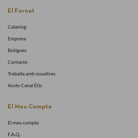
Per fer una comanda cal crear un compte
El Fornet
Sol·licitar la factura de les teves comandes
Catering
Comprar més ràpidament
Empresa
Botigues
Crea un compte
Contacte
Treballa amb nosaltres
Ja tinc compte
Accés Canal Ètic
Adreça electrònica
El Meu Compte
El meu compte
Contrasenya
F.A.Q.