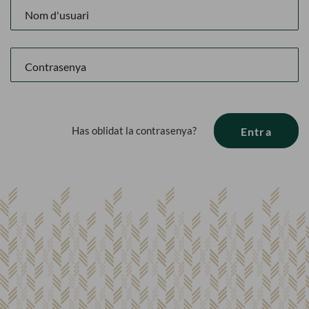
Has oblidat la contrasenya?
Entra