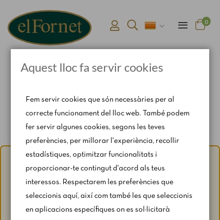
0
Aquest lloc fa servir cookies
Pàgina d'inici
Connexió i registre d'usuari
Fem servir cookies que són necessàries per al
correcte funcionament del lloc web. També podem
fer servir algunes cookies, segons les teves
preferències, per millorar l'experiència, recollir
estadístiques, optimitzar funcionalitats i
Avís d'estiu:
Del 1 al 31 d'agost, amb motiu del període de
proporcionar-te contingut d'acord als teus
vacances, es restringeixen lleugerament els horaris i els
interessos. Respectarem les preferències que
caps de setmana segons disponibilitat.
seleccionis aquí, així com també les que seleccionis
Per a qualsevol consulta, escriu-nos a
en aplicacions específiques on es sol·licitarà
catering@rosendomila.com
.