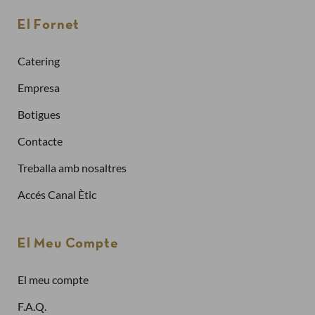
Per fer una comanda cal crear un compte
El Fornet
Sol·licitar la factura de les teves comandes
Catering
Comprar més ràpidament
Empresa
Botigues
Crea un compte
Contacte
Treballa amb nosaltres
Ja tinc compte
Accés Canal Ètic
Adreça electrònica
El Meu Compte
El meu compte
Contrasenya
F.A.Q.