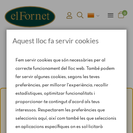
0
Aquest lloc fa servir cookies
Pàgina d'inici
Connexió i registre d'usuari
Fem servir cookies que són necessàries per al
correcte funcionament del lloc web. També podem
fer servir algunes cookies, segons les teves
preferències, per millorar l'experiència, recollir
estadístiques, optimitzar funcionalitats i
Avís d'estiu:
Del 1 al 31 d'agost, amb motiu del període de
proporcionar-te contingut d'acord als teus
vacances, es restringeixen lleugerament els horaris i els
interessos. Respectarem les preferències que
caps de setmana segons disponibilitat.
seleccionis aquí, així com també les que seleccionis
Per a qualsevol consulta, escriu-nos a
en aplicacions específiques on es sol·licitarà
catering@rosendomila.com
.