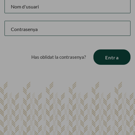
Has oblidat la contrasenya?
Entra