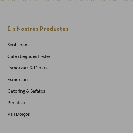
Els Nostres Productes
Sant Joan
Cafè i begudes fredes
Esmorzars & Dinars
Esmorzars
Catering & Safates
Per picar
Pa i Dolços
Finalitzar la compra com a
client nou