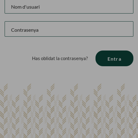
Has oblidat la contrasenya?
Entra