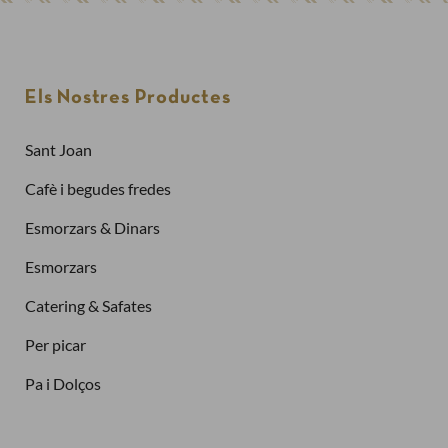
Els Nostres Productes
Sant Joan
Cafè i begudes fredes
Esmorzars & Dinars
Esmorzars
Catering & Safates
Per picar
Pa i Dolços
Finalitzar la compra com a
client nou