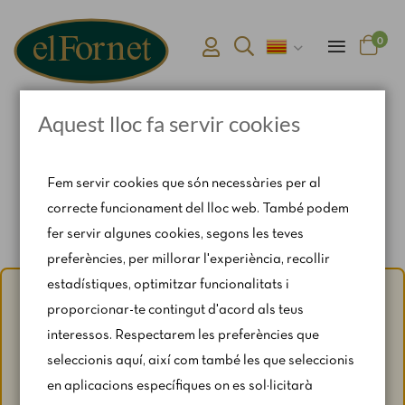
0
Aquest lloc fa servir cookies
Pàgina d'inici
Connexió i registre d'usuari
Fem servir cookies que són necessàries per al
correcte funcionament del lloc web. També podem
fer servir algunes cookies, segons les teves
preferències, per millorar l'experiència, recollir
estadístiques, optimitzar funcionalitats i
Avís d'estiu:
Del 1 al 31 d'agost, amb motiu del període de
proporcionar-te contingut d'acord als teus
vacances, es restringeixen lleugerament els horaris i els
interessos. Respectarem les preferències que
caps de setmana segons disponibilitat.
seleccionis aquí, així com també les que seleccionis
Per a qualsevol consulta, escriu-nos a
en aplicacions específiques on es sol·licitarà
catering@rosendomila.com
.