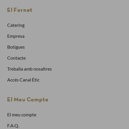
Per fer una comanda cal crear un compte
El Fornet
Sol·licitar la factura de les teves comandes
Catering
Comprar més ràpidament
Empresa
Botigues
Crea un compte
Contacte
Treballa amb nosaltres
Ja tinc compte
Accés Canal Ètic
Adreça electrònica
El Meu Compte
El meu compte
Contrasenya
F.A.Q.