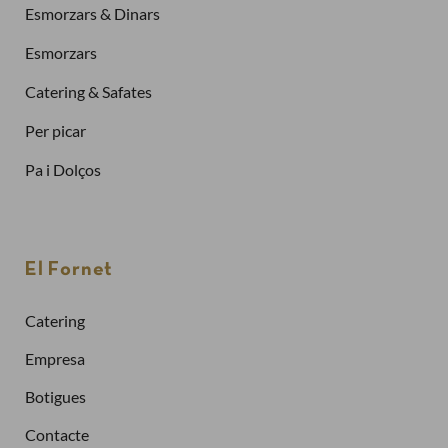
Esmorzars & Dinars
Esmorzars
Catering & Safates
Per picar
Pa i Dolços
Finalitzar la compra com a
client nou
Per fer una comanda cal crear un compte
El Fornet
Sol·licitar la factura de les teves comandes
Catering
Comprar més ràpidament
Empresa
Botigues
Crea un compte
Contacte