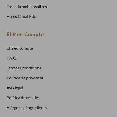
Treballa amb nosaltres
Ja tinc compte
Accés Canal Ètic
Adreça electrònica
El Meu Compte
El meu compte
Contrasenya
F.A.Q.
Termes i condicions
Política de privacitat
Has oblidat la contrasenya?
Avís legal
Entra
Política de cookies
Alèrgens e Ingredients