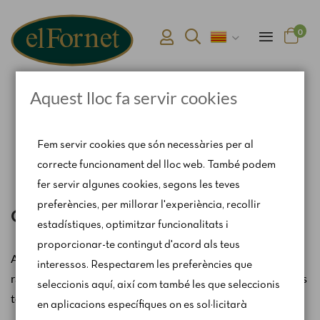
0
Aquest lloc fa servir cookies
Pàgina d'inici
Connexió i registre d'usuari
Fem servir cookies que són necessàries per al
correcte funcionament del lloc web. També podem
fer servir algunes cookies, segons les teves
preferències, per millorar l'experiència, recollir
Crea una nova compte
estadístiques, optimitzar funcionalitats i
proporcionar-te contingut d'acord als teus
Al crear un compte tens molts beneficis: comprar més
interessos. Respectarem les preferències que
ràpidament, gestionar més d'una adreça, fer seguiment de les
seleccionis aquí, així com també les que seleccionis
teves comandes, …
en aplicacions específiques on es sol·licitarà