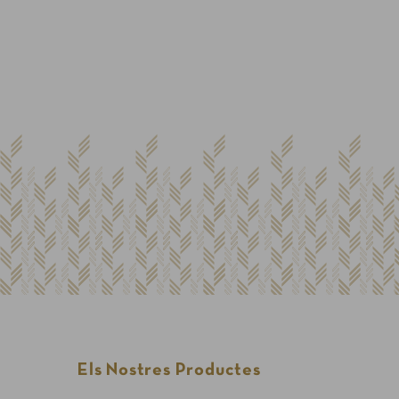
Ja tinc compte
Adreça electrònica
Contrasenya
Els Nostres Productes