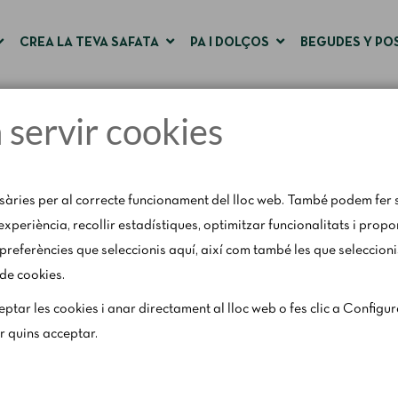
CREA LA TEVA SAFATA
PA I DOLÇOS
BEGUDES Y PO
a servir cookies
Pàgina d'inici
Connexió i registre d'usuari
sàries per al correcte funcionament del lloc web. També podem fer s
'experiència, recollir estadístiques, optimitzar funcionalitats i prop
preferències que seleccionis aquí, així com també les que seleccioni
 de cookies.
31 d'agost, amb motiu del període de vacances, es restringeixen lleu
ptar les cookies i anar directament al lloc web o fes clic a Configu
els caps de setmana segons disponibilitat.
ar quins acceptar.
Per a qualsevol consulta, escriu-nos a
catering@rosendomila.com
.