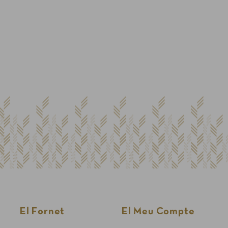
Finalitzar la compra com a
client nou
Per fer una comanda cal crear un compte
Sol·licitar la factura de les teves comandes
Comprar més ràpidament
Crea un compte
El Fornet
El Meu Compte