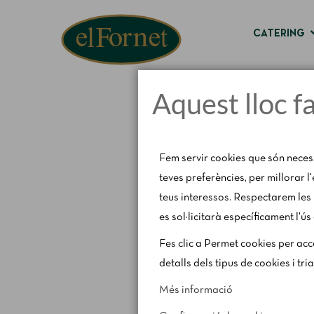
CATERING
Aquest lloc f
Fem servir cookies que són neces
teves preferències, per millorar l
teus interessos. Respectarem les 
es sol·licitarà específicament l'ús
Avís d'estiu:
Del 1 al 
Fes clic a Permet cookies per acce
detalls dels tipus de cookies i tri
Més informació