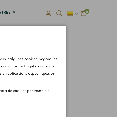
0
STRES
ervir algunes cookies, segons les
orcionar-te contingut d'acord als
s en aplicacions específiques on
gerament els horaris i
ració de cookies per veure els