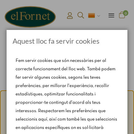
0
Aquest lloc fa servir cookies
Pàgina d'inici
Braç de gitano crema
Fem servir cookies que són necessàries per al
correcte funcionament del lloc web. També podem
fer servir algunes cookies, segons les teves
preferències, per millorar l'experiència, recollir
estadístiques, optimitzar funcionalitats i
Avís d'estiu:
Del 1 al 31 d'agost, amb motiu del període de
proporcionar-te contingut d'acord als teus
vacances, es restringeixen lleugerament els horaris i els
interessos. Respectarem les preferències que
caps de setmana segons disponibilitat.
seleccionis aquí, així com també les que seleccionis
Per a qualsevol consulta, escriu-nos a
en aplicacions específiques on es sol·licitarà
catering@rosendomila.com
.