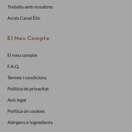
Ja tinc compte
Treballa amb nosaltres
Adreça electrònica
Accés Canal Ètic
Contrasenya
El Meu Compte
El meu compte
Has oblidat la contrasenya?
F.A.Q.
Entra
Termes i condicions
Política de privacitat
Avís legal
Política de cookies
Alèrgens e Ingredients