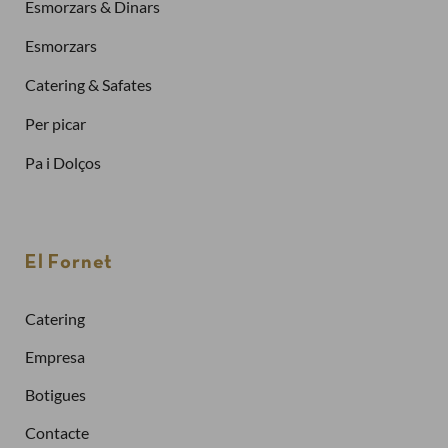
Esmorzars & Dinars
Esmorzars
Catering & Safates
Per picar
Pa i Dolços
Finalitzar la compra com a
client nou
El Fornet
Per fer una comanda cal crear un compte
Sol·licitar la factura de les teves comandes
Catering
Comprar més ràpidament
Empresa
Crea un compte
Botigues
Contacte