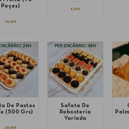
Peçes)
8,30 €
19,25 €
 ENCÀRREC 24H
PER ENCÀRREC 48H
ta De Pastes
Safata De
e (500 Grs)
Rebosteria
Palm
Variada
20,85 €