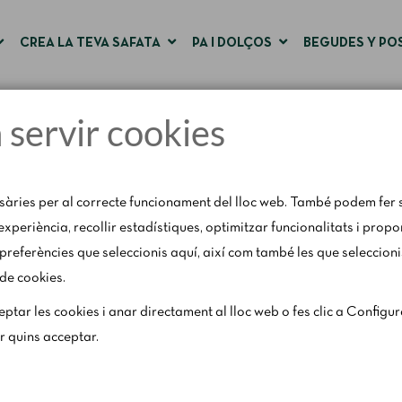
CREA LA TEVA SAFATA
PA I DOLÇOS
BEGUDES Y PO
a servir cookies
Pàgina d'inici
Catering & Safates
Safates dolce
sàries per al correcte funcionament del lloc web. També podem fer s
'experiència, recollir estadístiques, optimitzar funcionalitats i prop
preferències que seleccionis aquí, així com també les que seleccioni
 de cookies.
31 d'agost, amb motiu del període de vacances, es restringeixen lleu
ptar les cookies i anar directament al lloc web o fes clic a Configu
els caps de setmana segons disponibilitat.
ar quins acceptar.
Per a qualsevol consulta, escriu-nos a
catering@rosendomila.com
.