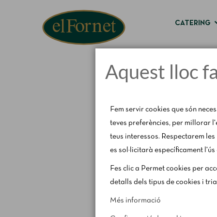
CATERING
Aquest lloc f
Fem servir cookies que són neces
teves preferències, per millorar l
teus interessos. Respectarem les 
es sol·licitarà específicament l'ús
Avís d'estiu:
Del 1 al 
Fes clic a Permet cookies per acce
detalls dels tipus de cookies i tri
Més informació