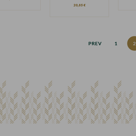
20,85 €
PREV
1
Finalitzar la compra com a
client nou