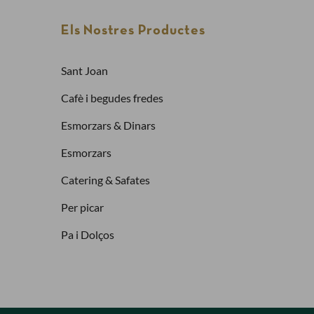
Els Nostres Productes
Contrasenya
Sant Joan
Cafè i begudes fredes
Has oblidat la contrasenya?
Esmorzars & Dinars
Entra
Esmorzars
Catering & Safates
Per picar
Pa i Dolços