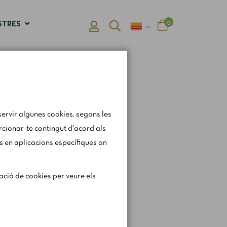
0
STRES
s
ervir algunes cookies, segons les
orcionar-te contingut d'acord als
s en aplicacions específiques on
gerament els horaris i
ració de cookies per veure els