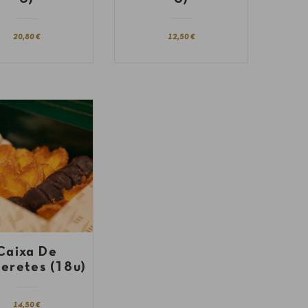
20,80 €
12,50 €
Caixa De
eretes (18u)
14,50 €