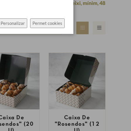
le que la vostra comanda requereixi, mínim, 48
Personalizar
Permet cookies
Caixa De
Caixa De
sendos" (20
"Rosendos" (12
U)
U)