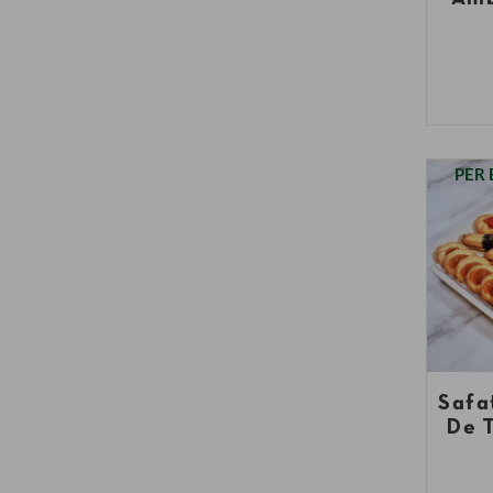
PER
Safa
De T