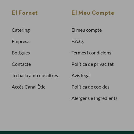
Per fer una comanda cal crear un compte
El Fornet
El Meu Compte
Sol·licitar la factura de les teves comandes
Comprar més ràpidament
Catering
El meu compte
Empresa
F.A.Q.
Crea un compte
Botigues
Termes i condicions
Contacte
Política de privacitat
Treballa amb nosaltres
Avís legal
Accés Canal Ètic
Política de cookies
Alèrgens e Ingredients