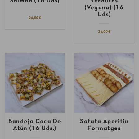
Salmón (16 Uds)
Verduras
(Vegana) (16
Uds)
24,50 €
24,00 €
Bandeja Coca De
Safata Aperitiu
Atún (16 Uds.)
Formatges