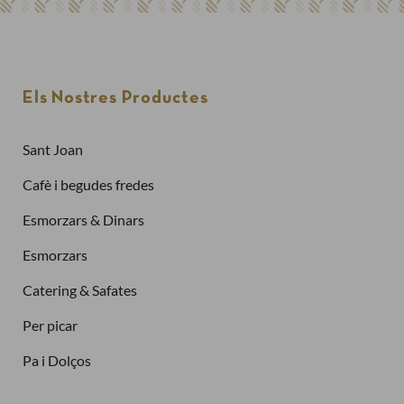
Els Nostres Productes
Sant Joan
Cafè i begudes fredes
Esmorzars & Dinars
Esmorzars
Catering & Safates
Per picar
Pa i Dolços
Finalitzar la compra com a