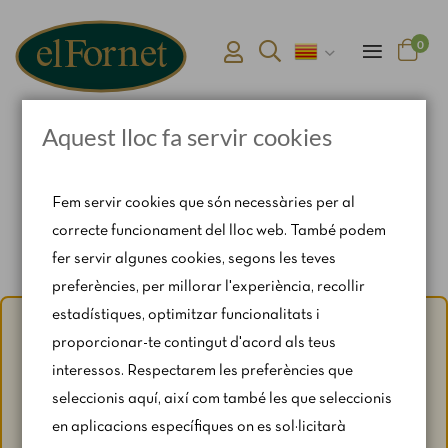
0
Aquest lloc fa servir cookies
Pàgina d'inici
Catering & Safates
Fem servir cookies que són necessàries per al
correcte funcionament del lloc web. També podem
fer servir algunes cookies, segons les teves
preferències, per millorar l'experiència, recollir
estadístiques, optimitzar funcionalitats i
Avís d'estiu:
Del 1 al 31 d'agost, amb motiu del període de
proporcionar-te contingut d'acord als teus
vacances, es restringeixen lleugerament els horaris i els
interessos. Respectarem les preferències que
caps de setmana segons disponibilitat.
seleccionis aquí, així com també les que seleccionis
Per a qualsevol consulta, escriu-nos a
en aplicacions específiques on es sol·licitarà
catering@rosendomila.com
.