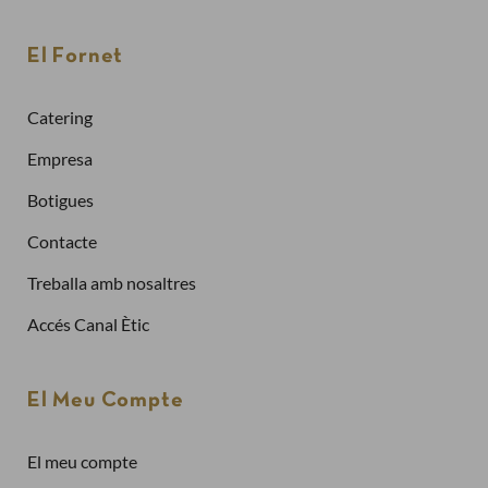
client nou
El Fornet
Per fer una comanda cal crear un compte
Sol·licitar la factura de les teves comandes
Catering
Comprar més ràpidament
Empresa
Crea un compte
Botigues
Contacte
Ja tinc compte
Treballa amb nosaltres
Adreça electrònica
Accés Canal Ètic
Contrasenya
El Meu Compte
El meu compte