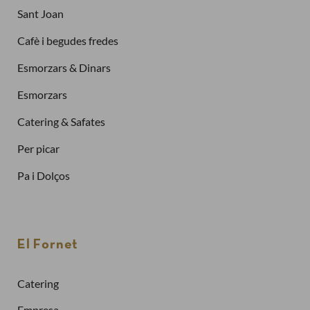
Sant Joan
Cafè i begudes fredes
Esmorzars & Dinars
Esmorzars
Catering & Safates
Per picar
Pa i Dolços
Finalitzar la compra com a
client nou
El Fornet
Per fer una comanda cal crear un compte
Sol·licitar la factura de les teves comandes
Catering
Comprar més ràpidament
Empresa