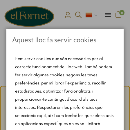
0
Aquest lloc fa servir cookies
Pàgina d'inici
Begudes Fredes & Sucs
Fem servir cookies que són necessàries per al
correcte funcionament del lloc web. També podem
fer servir algunes cookies, segons les teves
preferències, per millorar l'experiència, recollir
estadístiques, optimitzar funcionalitats i
Avís d'estiu:
Del 1 al 31 d'agost, amb motiu del període de
proporcionar-te contingut d'acord als teus
vacances, es restringeixen lleugerament els horaris i els
interessos. Respectarem les preferències que
caps de setmana segons disponibilitat.
seleccionis aquí, així com també les que seleccionis
Per a qualsevol consulta, escriu-nos a
en aplicacions específiques on es sol·licitarà
catering@rosendomila.com
.