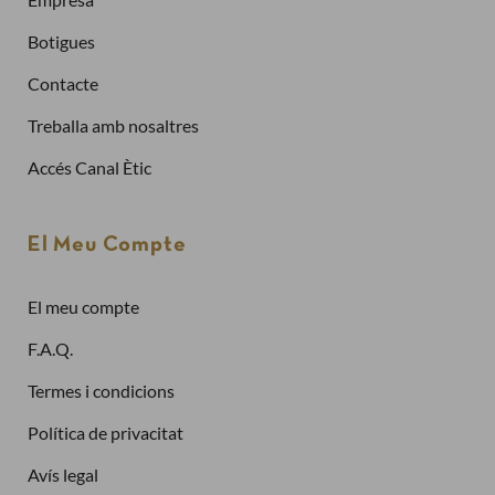
Crea un compte
Botigues
Contacte
Ja tinc compte
Treballa amb nosaltres
Adreça electrònica
Accés Canal Ètic
Contrasenya
El Meu Compte
El meu compte
Has oblidat la contrasenya?
F.A.Q.
Entra
Termes i condicions
Política de privacitat
Avís legal