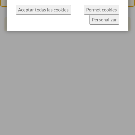
específicament l'ús de cookies.
Aceptar todas las cookies
Permet cookies
Fes clic a Permet cookies per acceptar les cookies i
Personalizar
anar directament al lloc web o fes clic a
We can't find products matching the selection.
Configuració de cookies per veure els detalls dels
tipus de cookies i triar quins acceptar.
Més informació
Configuració de cookies