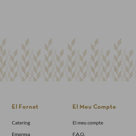
Finalitzar la compra com a
client nou
Per fer una comanda cal crear un compte
Sol·licitar la factura de les teves comandes
Comprar més ràpidament
Crea un compte
El Fornet
El Meu Compte
Catering
El meu compte
Empresa
F.A.Q.