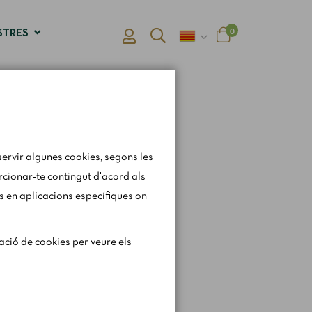
0
STRES
ervir algunes cookies, segons les
orcionar-te contingut d'acord als
s en aplicacions específiques on
gerament els horaris i
ració de cookies per veure els