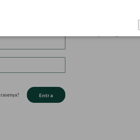
Crea una nova co
.
Al crear un compte tens molts
d'una adreça, fer seguiment de
ntrasenya?
Entra