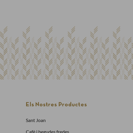
Ja tinc compte
Adreça electrònica
Contrasenya
Els Nostres Productes
Has oblidat la contrasenya?
Entra
Sant Joan
Cafè i begudes fredes