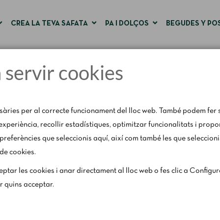
CREA LA TEVA SAFATA
PA I DOLÇOS
BEGUDES Y PO
a servir cookies
Pàgina d'inici
Connexió i registre d'usuari
sàries per al correcte funcionament del lloc web. També podem fer s
'experiència, recollir estadístiques, optimitzar funcionalitats i prop
preferències que seleccionis aquí, així com també les que seleccioni
 de cookies.
31 d'agost, amb motiu del període de vacances, es restringeixen lleu
ptar les cookies i anar directament al lloc web o fes clic a Configu
els caps de setmana segons disponibilitat.
ar quins acceptar.
Per a qualsevol consulta, escriu-nos a
catering@rosendomila.com
.