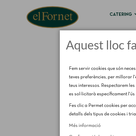
CATERING
Aquest lloc f
Fem servir cookies que són neces
teves preferències, per millorar l
teus interessos. Respectarem les 
es sol·licitarà específicament l'ús
Avís d'estiu:
Del 1 al 
Fes clic a Permet cookies per acce
detalls dels tipus de cookies i tri
Més informació