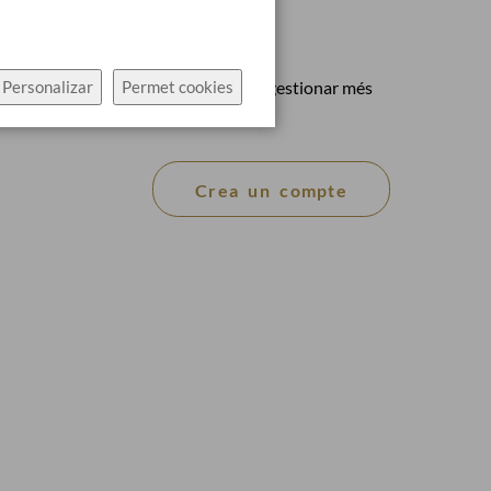
mpte
 beneficis: comprar més ràpidament, gestionar més
Personalizar
Permet cookies
 les teves comandes, …
Crea un compte