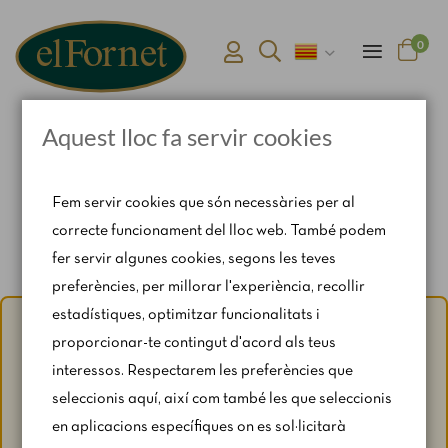
0
Aquest lloc fa servir cookies
Pàgina d'inici
Connexió i registre d'usuari
Fem servir cookies que són necessàries per al
correcte funcionament del lloc web. També podem
fer servir algunes cookies, segons les teves
preferències, per millorar l'experiència, recollir
estadístiques, optimitzar funcionalitats i
Avís d'estiu:
Del 1 al 31 d'agost, amb motiu del període de
proporcionar-te contingut d'acord als teus
vacances, es restringeixen lleugerament els horaris i els
interessos. Respectarem les preferències que
caps de setmana segons disponibilitat.
seleccionis aquí, així com també les que seleccionis
Per a qualsevol consulta, escriu-nos a
en aplicacions específiques on es sol·licitarà
catering@rosendomila.com
.