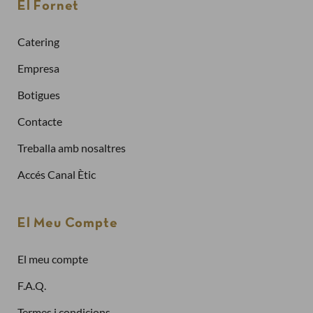
El Fornet
Sol·licitar la factura de les teves comandes
Catering
Comprar més ràpidament
Empresa
Botigues
Crea un compte
Contacte
Treballa amb nosaltres
Ja tinc compte
Accés Canal Ètic
Adreça electrònica
El Meu Compte
El meu compte
Contrasenya
F.A.Q.
Termes i condicions