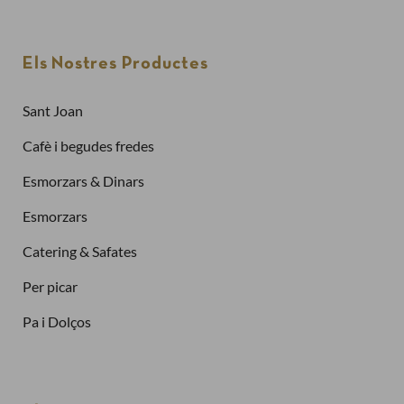
Els Nostres Productes
Sant Joan
Cafè i begudes fredes
Esmorzars & Dinars
Esmorzars
Catering & Safates
Per picar
Pa i Dolços
Finalitzar la compra com a
client nou
Per fer una comanda cal crear un compte