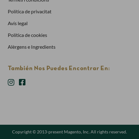
Política de privacitat
Has oblidat la contrasenya?
Avís legal
Entra
Política de cookies
Alèrgens e Ingredients
También Nos Puedes Encontrar En:
He llegit i accepto els termes i condicions d’ús
Tancar
Copyright © 2013-present Magento, Inc. All rights reserved.