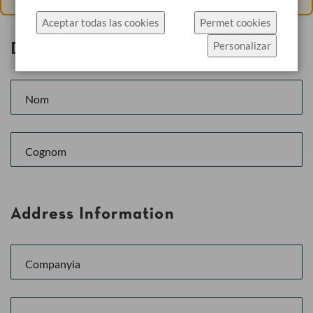
específicament l'ús de cookies.
Aceptar todas las cookies
Permet cookies
Fes clic a Permet cookies per acceptar les cookies i
Personalizar
Dades Personals
anar directament al lloc web o fes clic a
Configuració de cookies per veure els detalls dels
tipus de cookies i triar quins acceptar.
Més informació
Configuració de cookies
Address Information