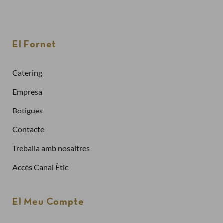
Finalitzar la compra com a
client nou
El Fornet
Per fer una comanda cal crear un compte
Sol·licitar la factura de les teves comandes
Catering
Comprar més ràpidament
Empresa
Crea un compte
Botigues
Contacte
Ja tinc compte
Treballa amb nosaltres
Adreça electrònica
Accés Canal Ètic
Contrasenya
El Meu Compte