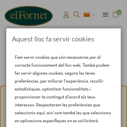
0
Aquest lloc fa servir cookies
Pàgina d'inici
Safata aperitiu ibèric-manxec
Fem servir cookies que són necessàries per al
correcte funcionament del lloc web. També podem
fer servir algunes cookies, segons les teves
preferències, per millorar l'experiència, recollir
estadístiques, optimitzar funcionalitats i
Avís d'estiu:
Del 1 al 31 d'agost, amb motiu del període de
proporcionar-te contingut d'acord als teus
vacances, es restringeixen lleugerament els horaris i els
interessos. Respectarem les preferències que
caps de setmana segons disponibilitat.
seleccionis aquí, així com també les que seleccionis
Per a qualsevol consulta, escriu-nos a
en aplicacions específiques on es sol·licitarà
catering@rosendomila.com
.