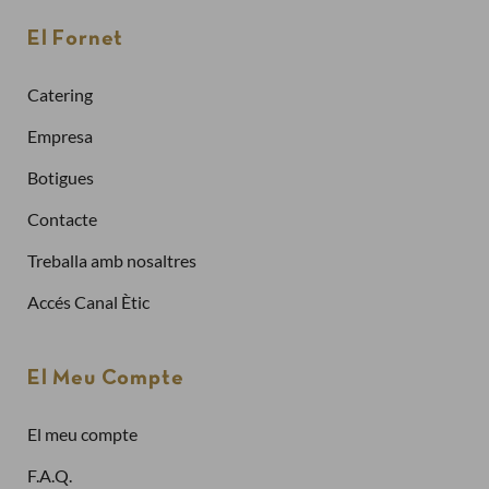
Per fer una comanda cal crear un compte
El Fornet
Sol·licitar la factura de les teves comandes
Catering
Comprar més ràpidament
Empresa
Botigues
Crea un compte
Contacte
Treballa amb nosaltres
Ja tinc compte
Accés Canal Ètic
Adreça electrònica
El Meu Compte
El meu compte
Contrasenya
F.A.Q.