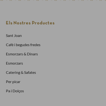
Els Nostres Productes
Sant Joan
Cafè i begudes fredes
Esmorzars & Dinars
Esmorzars
Catering & Safates
Per picar
Pa i Dolços
Finalitzar la compra com a
client nou