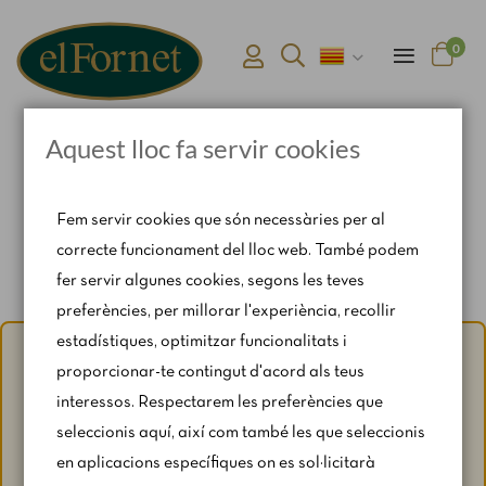
0
Aquest lloc fa servir cookies
Pàgina d'inici
Connexió i registre d'usuari
Fem servir cookies que són necessàries per al
correcte funcionament del lloc web. També podem
fer servir algunes cookies, segons les teves
preferències, per millorar l'experiència, recollir
estadístiques, optimitzar funcionalitats i
Avís d'estiu:
Del 1 al 31 d'agost, amb motiu del període de
proporcionar-te contingut d'acord als teus
vacances, es restringeixen lleugerament els horaris i els
interessos. Respectarem les preferències que
caps de setmana segons disponibilitat.
seleccionis aquí, així com també les que seleccionis
Per a qualsevol consulta, escriu-nos a
en aplicacions específiques on es sol·licitarà
catering@rosendomila.com
.