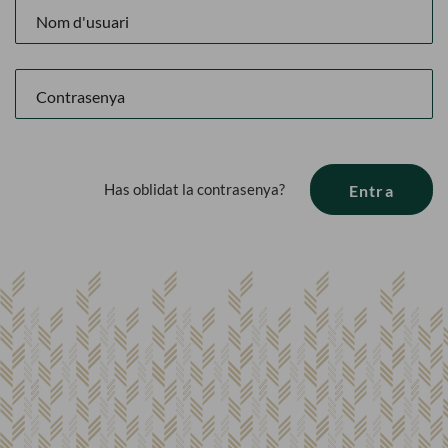
Has oblidat la contrasenya?
Entra